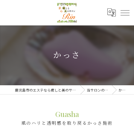
かっさ
鹿児島市のエステなら癒しと美のサロンRin
当サロンの特徴
かっさ
Guasha
肌のハリと透明感を取り戻るかっさ施術