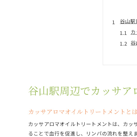
谷山駅
カ
谷
カ
初
リ
予
谷山駅周辺でカッサア
ストレ
ス
カッサアロマオイルトリートメントと
ア
カッサアロマオイルトリートメントは、カッ
相
ることで血行を促進し、リンパの流れを整え