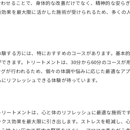
合わせることで、身体的な改善だけでなく、精神的な安ら
ライベート空間での心地よいひととき
乗効果を最大限に活かした施術が受けられるため、多くの
べるコースとその効果の違い
コミから見る利用者の満足度
れる前に知っておきたいサロン情報
とアロマオイルトリートメントで得られる効果とは？
体験する方には、特におすすめのコースがあります。基本
内の巡りを良くするカッサの効果
できます。トリートメントは、30分から60分のコースが
ロマオイルが引き出す肌の潤い
ングが行われるため、個々の体調や悩みに応じた最適なア
神的なストレスの解消に役立つ方法
もにリフレッシュできる体験が待っています。
容効果が期待できる施術内容
術後の体感と長期的な効果
康維持に役立つトリートメントの魅力
トリートメントは、心と体のリフレッシュに最適な施術で
近くでカッサアロマオイルトリートメントを活用する理由
ックス効果を最大限に引き出します。ストレスを軽減し、
元住民に愛される理由