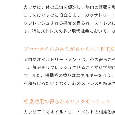
カッサは、体の血流を促進し、筋肉の緊張を
施
コリをほぐすのに役立ちます。カッサトリー
体
リフレッシュされる感覚を得られ、ストレス
疲
す。特にストレスの多い現代社会において、
深
季
アロマオイルの香りがもたらす心理的
心
アロマオイルトリートメントは、心の安らぎ
し、気分をリフレッシュさせることが科学的
す。また、柑橘系の香りはエネルギーを与え
を和らげるだけでなく、心のストレスも解消
相乗効果で得られるリラクゼーション
カッサアロマオイルトリートメントの相乗効