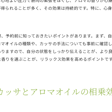
、心地よい圧力で筋肉の緊張をほぐし、アロマの香りが心
クセスの良さと利便性
が得られることが多く、その効果は持続的です。特に、心
光ついでに体験する価値
身のケアに最適な立地
域密着型サロンの特徴
際、予約前に知っておきたいポイントがあります。まず、
問者の声に学ぶトリートメントの魅力
ロマオイルの種類や、カッサの手法についても事前に確認
クス効果を最大限に引き出すカッサとアロマオイルの組み
ありますので、自分の状態をしっかり伝えることが、より
乗効果を生むベストな組み合わせ
た香りを選ぶことが、リラックス効果を高めるポイントで
ロがおすすめするアロマオイル
術後の効果を持続させるコツ
宅で試せるリラックス法
カッサとアロマオイルの相乗
術を受ける前の準備と心構え
ラックス効果を高めるアフターケア
アロマオイルトリートメントで深いリラクゼーションを手