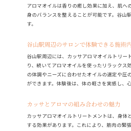
日
アロマオイルは香りの癒し効果に加え、肌へ
ス
身のバランスを整えることが可能です。谷山
実
す。
カッサ
カ
谷山駅周辺のサロンで体験できる施術
ア
谷山駅周辺には、カッサアロマオイルトリー
心
り、続いてアロマオイルを使ったリラックス
冷
の体調やニーズに合わせたオイルの選定や圧
ができます。体験後は、体の軽さを実感し、
自
ア
カッサとアロマの組み合わせの魅力
谷山駅
人
カッサアロマオイルトリートメントは、身体
施
する効果があります。これにより、筋肉の緊