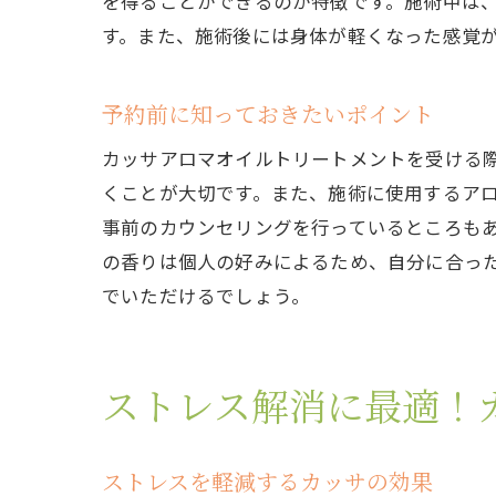
を得ることができるのが特徴です。施術中は
ア
す。また、施術後には身体が軽くなった感覚
観
心
予約前に知っておきたいポイント
地
カッサアロマオイルトリートメントを受ける
訪
くことが大切です。また、施術に使用するア
リラッ
事前のカウンセリングを行っているところも
相
の香りは個人の好みによるため、自分に合っ
プ
でいただけるでしょう。
施
自
ストレス解消に最適！
施
リ
ストレスを軽減するカッサの効果
カッサ