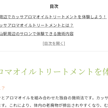
目次
周辺でカッサアロマオイルトリートメントを体験しよう！
ッサアロマオイルトリートメントとは？
山駅周辺のサロンで体験できる施術内容
ッサとアロマの組み合わせの魅力
めての方におすすめのコース
ラックスタイムに最適な施術とは
約前に知っておきたいポイント
ロマオイルトリートメントを
ス解消に最適！カッサとアロマオイルの相乗効果とは
トレスを軽減するカッサの効果
は？
ロマオイルの香りがもたらす心理的効果
サとアロマオイルを組み合わせた独自の施術法です。カッ
乗効果で得られるリラクゼーション
ます。これにより、体内の老廃物が排出されやすくなり、