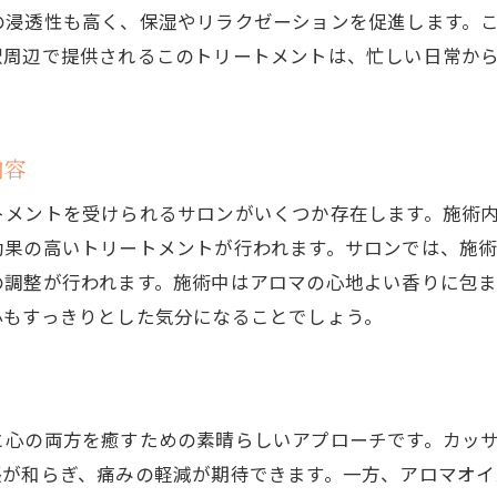
常に取り入れるカッサとアロマの方法
の浸透性も高く、保湿やリラクゼーションを促進します。
トレス解消をサポートするアロマオイルの選び方
駅周辺で提供されるこのトリートメントは、忙しい日常か
際の体験談から学ぶ効果的な活用法
で血流促進！アロマオイルで心身を癒す方法
ッサによる血流促進のメカニズム
内容
ロマオイルの成分とその効果
トメントを受けられるサロンがいくつか存在します。施術
身のバランスを整える施術法
効果の高いトリートメントが行われます。サロンでは、施
え性改善にも役立つトリートメント
の調整が行われます。施術中はアロマの心地よい香りに包
心もすっきりとした気分になることでしょう。
宅でできる簡単カッサマッサージ
ロマの香りで作るリラックス空間
で究極のリラクゼーション体験を提供するサロンの魅力
気サロンが提供するサービスとは
と心の両方を癒すための素晴らしいアプローチです。カッ
術者の技術とおもてなしの精神
張が和らぎ、痛みの軽減が期待できます。一方、アロマオ