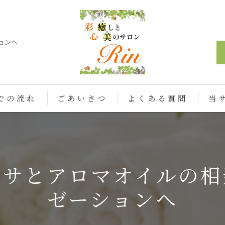
ョンへ
での流れ
ごあいさつ
よくある質問
当
フェ
脱毛
ッサとアロマオイルの相
アロ
ゼーションへ
かっ