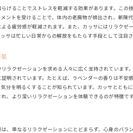
和らげることでストレスを軽減する効果があります。この
術後に感じる心地よさの秘密
トメントを受けることで、体内の老廃物が排出され、新陳
験者の声から学ぶ効果
による疲労感が軽減されます。また、カッサにはリラクゼ
れを癒すためのおすすめコース
カッサは忙しい日常からの解放をもたらす手段として注目さ
いリラクゼーションを得るための秘訣
節に合わせた施術の魅力
効果
身の疲れを取り除くために
やリラクゼーションを求める人々に広く支持されています
に証明されています。たとえば、ラベンダーの香りは不安
、気分を明るくすることが知られています。カッサととも
され、より深いリラクゼーションを体験できるのが特徴で
果は、単なるリラクゼーションにとどまらず、心身のバラ