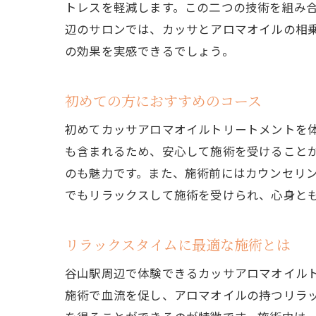
トレスを軽減します。この二つの技術を組み
プ
辺のサロンでは、カッサとアロマオイルの相
選
の効果を実感できるでしょう。
口
訪
初めての方におすすめのコース
カッサ
初めてカッサアロマオイルトリートメントを
体
も含まれるため、安心して施術を受けることが
ア
のも魅力です。また、施術前にはカウンセリ
精
でもリラックスして施術を受けられ、心身と
美
施
リラックスタイムに最適な施術とは
健
谷山駅周辺で体験できるカッサアロマオイル
谷山駅
施術で血流を促し、アロマオイルの持つリラ
地