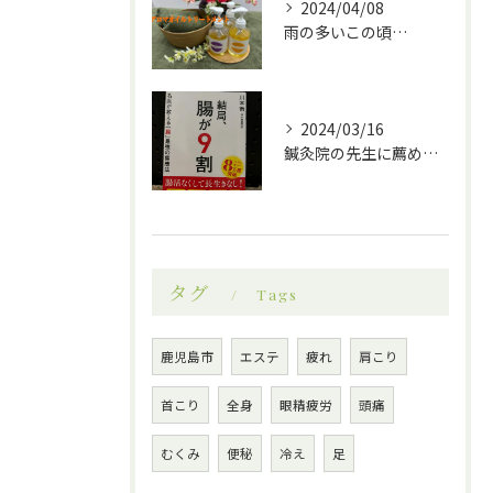
2024/04/08
雨の多いこの頃…
2024/03/16
鍼灸院の先生に薦められたこの本！
タグ
Tags
鹿児島市
エステ
疲れ
肩こり
首こり
全身
眼精疲労
頭痛
むくみ
便秘
冷え
足