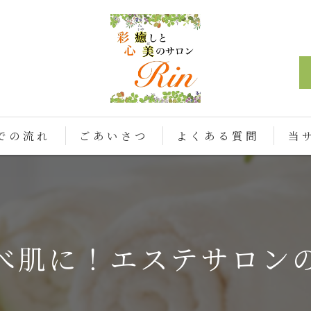
での流れ
ごあいさつ
よくある質問
当
フェ
脱毛
べ肌に！エステサロン
アロ
かっ