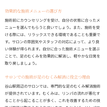
適切な水分補給でむくみを防ぐ方法
効果的な施術メニューの選び方
専門家が教えるむくみ解消の第一歩
施術前にカウンセリングを受け、自分の状態に合ったメ
専門サロンが教える足のむくみ解消のためのス
ニューを選んでもらうと良いでしょう。また、施術を受
テップ
ける際には、リラックスできる環境であることも重要で
初めてのサロン訪問に備える準備
す。サロンの雰囲気やスタッフの対応によって、より良
施術前に知っておきたいこと
い体験が得られます。自分に合った施術メニューを選ぶ
施術中のリラックス法とむくみへの効果
ことで、足のむくみを効果的に解消し、軽やかな日常を
施術後のセルフケアで効果を最大限に
取り戻しましょう。
サロンのアフターケアサービス活用法
サロンでの施術が足のむくみ解消に役立つ理由
定期的なケアでむくみの根本改善へ
谷山駅周辺のサロンでは、専門的な足のむくみ解消施術
プロの技術で足のむくみをスッキリ解消する方
が提供されています。むくみは、リンパの流れが悪化す
法
ることから起こることが多く、これを改善するための技
プロが施術で重視するポイント