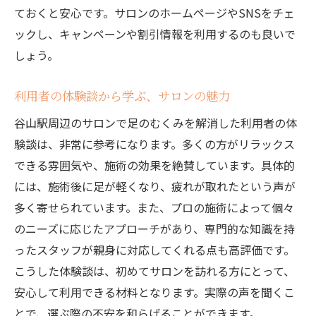
簡単にできる足の筋力トレーニング
ておくと安心です。サロンのホームページやSNSをチェ
立ち仕事が多い人のための靴選び
ックし、キャンペーンや割引情報を利用するのも良いで
しょう。
むくみを防ぐ休憩時間の活用法
セルフケアで日常的にむくみを管理
利用者の体験談から学ぶ、サロンの魅力
健康的な日常を取り戻すための足のむくみ対策
谷山駅周辺のサロンで足のむくみを解消した利用者の体
ガイド
験談は、非常に参考になります。多くの方がリラックス
むくみ対策に効果的な生活習慣
できる雰囲気や、施術の効果を絶賛しています。具体的
日々のむくみを減少させるための工夫
には、施術後に足が軽くなり、疲れが取れたという声が
健康的な食生活でむくみを予防
多く寄せられています。また、プロの施術によって個々
定期的な運動でむくみ知らずの足に
のニーズに応じたアプローチがあり、専門的な知識を持
むくみ対策としての質の良い睡眠方法
ったスタッフが親身に対応してくれる点も高評価です。
全身の健康を意識したむくみ対策
こうした体験談は、初めてサロンを訪れる方にとって、
安心して利用できる材料となります。実際の声を聞くこ
とで、選ぶ際の不安を和らげることができます。