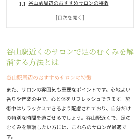
谷山駅周辺のおすすめサロンの特徴
効果的な施術メニューの選び方
サロンでの施術が足のむくみ解消に役立つ
理由
プロに聞く！施術後のケア方法
谷山駅近くのサロンで足のむくみを解
サロン選びのポイントと予約のコツ
消する方法とは
利用者の体験談から学ぶ、サロンの魅力
足のむくみの原因を知って効果的なケアを始め
谷山駅周辺のおすすめサロンの特徴
よう
また、サロンの雰囲気も重要なポイントです。心地よい
足のむくみを引き起こすライフスタイルと
香りや音楽の中で、心と体をリフレッシュできます。施
は
術中はリラックスできるよう配慮されており、自分だけ
食事とむくみの関係を解説
の特別な時間を過ごせるでしょう。谷山駅近くで、足の
むくみのサインを見逃さないために
むくみを解消したい方には、これらのサロンが最適で
す。
むくみを予防する毎日の習慣