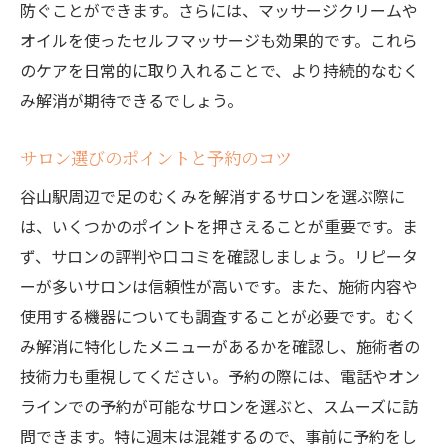
防ぐことができます。さらには、マッサージクリームや
デスクワークに疲れた足を癒す効果的なマッサ
オイルを使ったセルフマッサージも効果的です。これら
ージ法
のケアを日常的に取り入れることで、より持続的なむく
デスクワーク中にできる簡単マッサージ
み解消が期待できるでしょう。
自宅でできるセルフマッサージのコツ
サロン選びのポイントと予約のコツ
疲れを癒すマッサージオイルの選び方
谷山駅周辺で足のむくみを解消するサロンを選ぶ際に
プロ直伝のマッサージテクニック
は、いくつかのポイントを押さえることが重要です。ま
むくみ解消に効果的なツボの紹介
ず、サロンの評判や口コミを確認しましょう。リピータ
マッサージ後のストレッチでさらに効果的
ーが多いサロンは信頼性が高いです。また、施術内容や
に
使用する機器についても調査することが必要です。むく
長時間の立ち仕事でも足のむくみを防ぐセルフ
み解消に特化したメニューがあるかを確認し、施術者の
ケア術
技術力も重視してください。予約の際には、電話やオン
立ち仕事中のむくみ防止アイテム
ラインでの予約が可能なサロンを選ぶと、スムーズに訪
セルフケアでむくみを予防する方法
問できます。特に週末は混雑するので、事前に予約をし