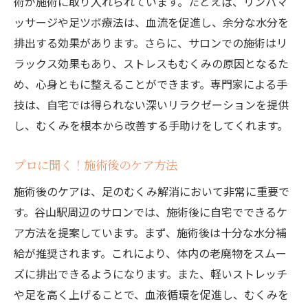
術が施術に取り入れられています。たとえば、リンパマ
技術の違いがもたらす効果の差
ッサージや足ツボ療法は、血流を促進し、余分な水分を
施術後の変化を実感するために
排出する効果があります。さらに、サロンでの施術はリ
技術を活かしたホームケアのアドバイス
ラックス効果もあり、ストレスもむくみの原因となるた
むくみ解消に必要な施術の頻度
め、心身ともに整えることができます。専門家による手
プロの技が光る施術体験の紹介
技は、自宅では得られない深いリラクゼーションを提供
谷山駅周辺でリラックスできる足のケアサロン
し、むくみを根本から改善する手助けをしてくれます。
の選び方
プロに聞く！施術後のケア方法
リラックスできるサロンの条件とは
施術後のケアは、足のむくみ解消において非常に重要で
口コミから見るサロン選びの重要性
す。谷山駅周辺のサロンでは、施術後に自宅でできるケ
サロンの雰囲気とサービスの選び方
ア方法を提案しています。まず、施術後は十分な水分補
リラックス重視のサロン探しのポイント
給が推奨されます。これにより、体内の老廃物をスムー
サロン内でのリラックス法を学ぶ
ズに排出できるようになります。また、軽いストレッチ
サロン選びの失敗を防ぐためのチェックリ
や足を高く上げることで、血液循環を促進し、むくみを
スト